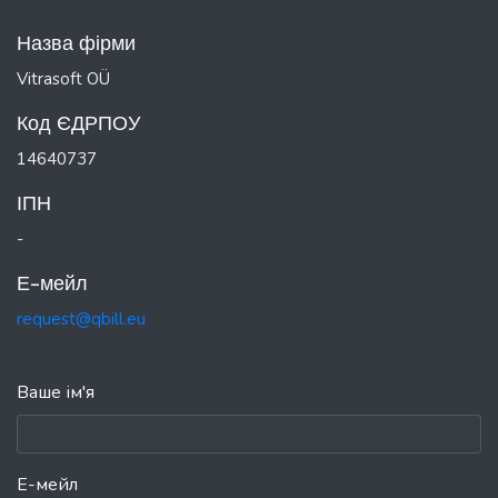
Назва фірми
Vitrasoft OÜ
Код ЄДРПОУ
14640737
ІПН
-
Е-мейл
request@qbill.eu
Ваше ім'я
Е-мейл