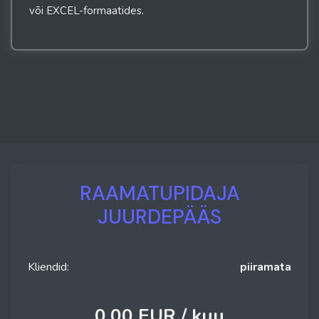
või EXCEL-formaatides.
RAAMATUPIDAJA
JUURDEPÄÄS
Kliendid:
piiramata
0.00 EUR /
kuu