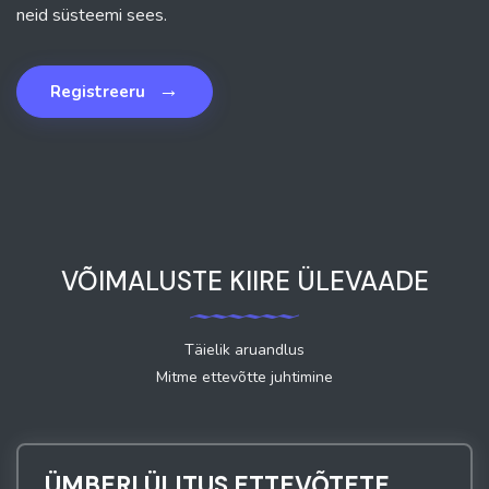
neid süsteemi sees.
→
Registreeru
VÕIMALUSTE KIIRE ÜLEVAADE
Täielik aruandlus
Mitme ettevõtte juhtimine
ÜMBERLÜLITUS ETTEVÕTETE