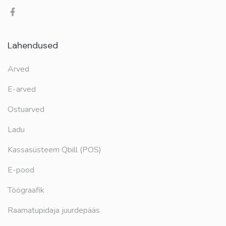
Lahendused
Arved
E-arved
Ostuarved
Ladu
Kassasüsteem Qbill (POS)
E-pood
Töögraafik
Raamatupidaja juurdepääs