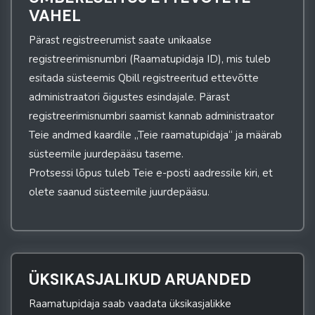
VAHEL
Pärast registreerumist saate unikaalse
registreerimisnumbri (Raamatupidaja ID), mis tuleb
esitada süsteemis Qbill registreeritud ettevõtte
administraatori õigustes esindajale. Pärast
registreerimisnumbri saamist kannab administraator
Teie andmed kaardile „Teie raamatupidaja“ ja määrab
süsteemile juurdepääsu taseme.
Protsessi lõpus tuleb Teie e-posti aadressile kiri, et
olete saanud süsteemile juurdepääsu.
ÜKSIKASJALIKUD ARUANDED
Raamatupidaja saab vaadata üksikasjalikke