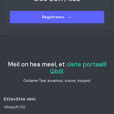
→
Registreeru
Meil on hea meel, et
olete portaalil
Qbill.
Ootame Teie arvamusi, soove, muljeid.
Ettevõtte nimi
Vitrasoft OÜ