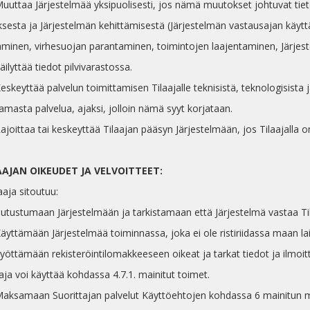
 Muuttaa Järjestelmää yksipuolisesti, jos nämä muutokset johtuvat tie
ksesta ja Järjestelmän kehittämisestä (Järjestelmän vastausajan käyttä
äminen, virhesuojan parantaminen, toimintojen laajentaminen, Järjest
Säilyttää tiedot pilvivarastossa.
Keskeyttää palvelun toimittamisen Tilaajalle teknisistä, teknologisista 
amasta palvelua, ajaksi, jolloin nämä syyt korjataan.
Rajoittaa tai keskeyttää Tilaajan pääsyn Järjestelmään, jos Tilaajalla on
LAAJAN OIKEUDET JA VELVOITTEET:
laaja sitoutuu:
 Tutustumaan Järjestelmään ja tarkistamaan että Järjestelmä vastaa Ti
Käyttämään Järjestelmää toiminnassa, joka ei ole ristiriidassa maan la
 Syöttämään rekisteröintilomakkeeseen oikeat ja tarkat tiedot ja ilmo
aja voi käyttää kohdassa 4.7.1. mainitut toimet.
 Maksamaan Suorittajan palvelut Käyttöehtojen kohdassa 6 mainitun m