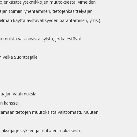
tojenkäsittelytekniikkojen muutoksesta, virheiden
jän toimiin lyhentäminen, tietojenkäsittelyajan
elmän käyttäjäystävällisyyden parantaminen, yms.).
ja muista vastaavista syistä, jotka estävät
 velka Suorittajalle.
laajan vaatimuksia.
in kanssa.
ittamaan tietojen muutoksista välittömästi. Muuten
aksujärjestyksen ja -ehtojen mukaisesti.