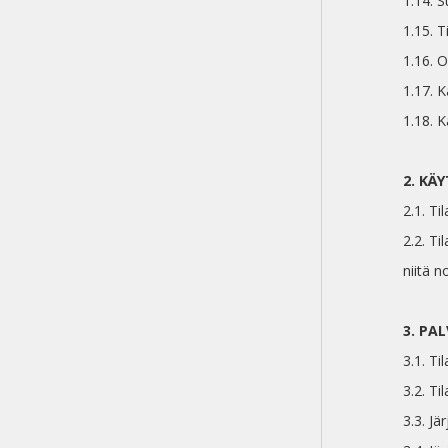
1.14. S
1.15. T
1.16. O
1.17. K
1.18. K
2. KÄ
2.1. Ti
2.2. Ti
niitä 
3. PA
3.1. Ti
3.2. T
3.3. Jä