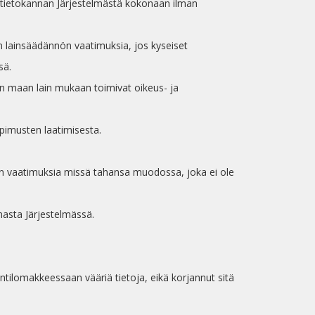
 tietokannan Järjestelmästä kokonaan ilman
 lainsäädännön vaatimuksia, jos kyseiset
sä.
ien maan lain mukaan toimivat oikeus- ja
sopimusten laatimisesta.
ön vaatimuksia missä tahansa muodossa, joka ei ole
nasta Järjestelmässä.
intilomakkeessaan vääriä tietoja, eikä korjannut sitä