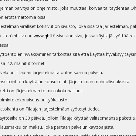
hjelman päivitys on ohjelmisto, joka muuttaa, korvaa tai täydentää Oh
en erottamattomia osia.
rjestelmän viralliset kotisivut on sivusto, joka sisältää Järjestelmän, p
kisteröintisivu on
www.qbill.fi
-sivuston sivu, jossa käyttäjä syöttää reki
essä.
yttöehtojen hyväksyminen tarkoittaa sitä että käyttää hyväksyy täysin
sa 2.2. mainitut toimet.
lvelu on Tilaajan Järjestelmältä online saama palvelu.
nsultointi on käyttäjän konsultointi Järjestelmän mahdollisuuksista.
aketti on Järjestelmän toimintokokonaisuus.
Toimintokokonaisuus on työkalusto.
ietokanta on Tilaajan Järjestelmään syötetyt tiedot.
äyttöaika on 30 päivää, jolloin Tilaaja käyttää valitsemaansa pakettia.
Tilausmaksu on maksu, joka peritään palvelun käyttöajasta.