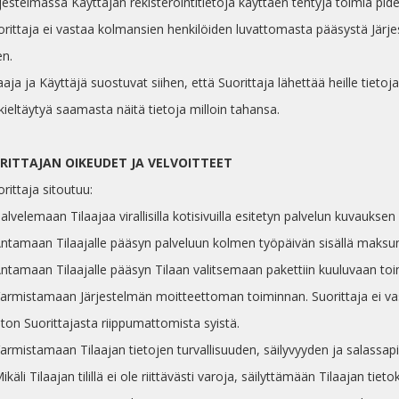
rjestelmässä Käyttäjän rekisteröintitietoja käyttäen tehtyjä toimia pi
orittaja ei vastaa kolmansien henkilöiden luvattomasta pääsystä Järjes
en.
laaja ja Käyttäjä suostuvat siihen, että Suorittaja lähettää heille tietoj
kieltäytyä saamasta näitä tietoja milloin tahansa.
ORITTAJAN OIKEUDET JA VELVOITTEET
orittaja sitoutuu:
Palvelemaan Tilaajaa virallisilla kotisivuilla esitetyn palvelun kuvauksen
 Antamaan Tilaajalle pääsyn palveluun kolmen työpäivän sisällä maksu
 Antamaan Tilaajalle pääsyn Tilaan valitsemaan pakettiin kuuluvaan t
 Varmistamaan Järjestelmän moitteettoman toiminnan. Suorittaja ei vas
on Suorittajasta riippumattomista syistä.
 Varmistamaan Tilaajan tietojen turvallisuuden, säilyvyyden ja salass
Mikäli Tilaajan tilillä ei ole riittävästi varoja, säilyttämään Tilaajan 