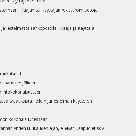
detään Käyttäjän toimina.
telmään Tilaajan tai Käyttäjän rekisteröintitietoja
a Järjestelmästä sähköpostilla. Tilaaja ja Käyttäjä
 mukaisesti.
n saamisen jälkeen.
oimintokokonaisuuteen.
taa tapauksista, jolloin Järjestelmän käyttö on
apidon kokonaisuudessaan.
tietokannan yhden kuukauden ajan, elleivät Osapuolet sovi