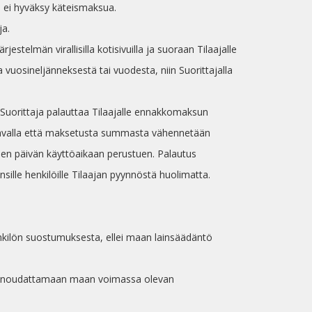
aja ei hyväksy käteismaksua.
ja.
jestelmän virallisilla kotisivuilla ja suoraan Tilaajalle
uosineljänneksestä tai vuodesta, niin Suorittajalla
 Suorittaja palauttaa Tilaajalle ennakkomaksun
tavalla että maksetusta summasta vähennetään
enen päivän käyttöaikaan perustuen. Palautus
sille henkilöille Tilaajan pyynnöstä huolimatta.
 henkilön suostumuksesta, ellei maan lainsäädäntö
utuu noudattamaan maan voimassa olevan