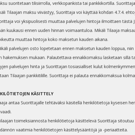
ksu suoritetaan tilisiirrolla, verkkopankista tai pankkikortilla. Suoritt
käli Tilaajan maksu viivästyy, Suorittaja voi käyttää kohdan 4.7.4. ehto
orittaja voi yksipuolisesti muuttaa palvelujen hintoja ilmoittaen tästä Jär
ään kuukausi ennen uuden hinnan voimaantuloa. Mikäli Tilaaja maksaa v
 oikeutta muuttaa hintoja koko maksetun kauden aikana.
Mikäli palvelujen osto lopetetaan ennen maksetun kauden loppua, niin
an hakemuksen mukaan. Palautettava ennakkomaksu lasketaan sillä 
tyjen palvelujen hinta ja Suorittajan tosiasialliset kulut kolmenkymm
taan Tilaajan pankkitilille. Suorittaja ei palauta ennakkomaksua kolman
NKILÖTIETOJEN KÄSITTELY
laaja antaa Suorittajalle tehtäväksi käsitellä henkilötietoja kyseisen
vaadi.
 Tilaajan toimeksiannosta henkilötietoja käsittelevä Suorittaja sito
dännön vaatimia henkilötietojen käsittelysääntöjä ja -periaatteita.