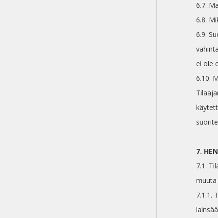
6.7. Ma
6.8. Mi
6.9. Su
vähint
ei ole
6.10. 
Tilaaj
käytet
suorite
7. HE
7.1. Ti
muuta 
7.1.1.
lainsää