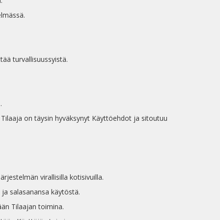
.
telmässä.
.
tää turvallisuussyistä.
.
ä Tilaaja on täysin hyväksynyt Käyttöehdot ja sitoutuu
jestelmän virallisilla kotisivuilla.
ä ja salasanansa käytöstä.
ään Tilaajan toimina.