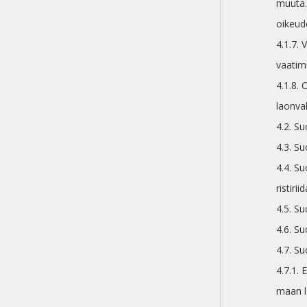
muuta.
oikeud
4.1.7.
vaatimu
4.1.8. 
laonva
4.2. Su
4.3. S
4.4. S
ristir
4.5. S
4.6. Su
4.7. Su
4.7.1. 
maan l