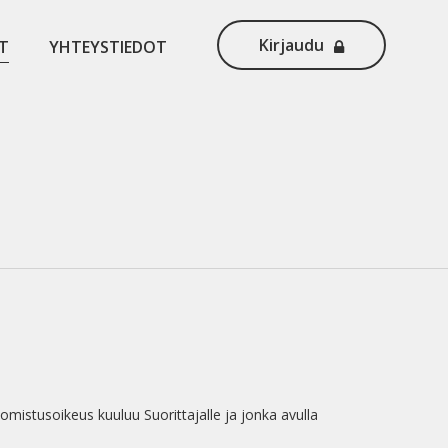
Kirjaudu
T
YHTEYSTIEDOT
omistusoikeus kuuluu Suorittajalle ja jonka avulla