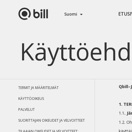
ETUSI
Suomi
TERMIT JA MÄÄRITELMÄT
Käyttöehd
KÄYTTÖOIKEUS
PALVELUT
SUORITTAJAN OIKEUDET JA VELVOITTEET
TILAAJAN OIKEUDET JA VELVOITTEET:
HINTAJAMAKSUJÄRJESTYS
Qbill
TERMIT JA MÄÄRITELMÄT
HENKILÖTIETOJEN KÄSITTELY
KÄYTTÖOIKEUS
1. TE
SALASSAPITO
PALVELUT
1.1
. J
OSAPUOLTEN VASTUU
SUORITTAJAN OIKEUDET JA VELVOITTEET
1.2. O
PÄÄSEMÄTÖNESTE
käyttäj
TILAAJAN OIKEUDET JA VELVOITTEET: