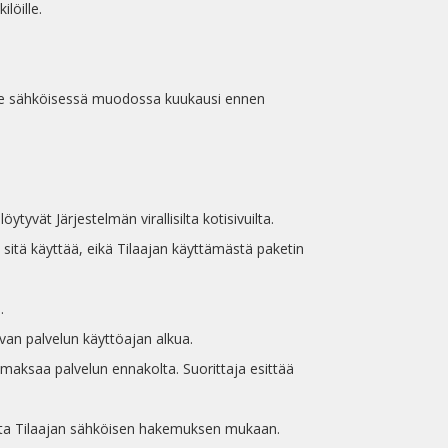
ilöille.
alle sähköisessä muodossa kuukausi ennen
tyvät Järjestelmän virallisilta kotisivuilta.
ja sitä käyttää, eikä Tilaajan käyttämästä paketin
.
an palvelun käyttöajan alkua.
i maksaa palvelun ennakolta. Suorittaja esittää
esta Tilaajan sähköisen hakemuksen mukaan.