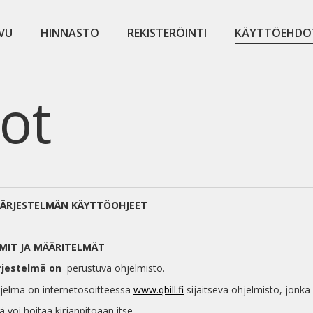
VU
HINNASTO
REKISTERÖINTI
KÄYTTÖEHDO
ot
–JÄRJESTELMÄN KÄYTTÖOHJEET
RMIT JA MÄÄRITELMÄT
ärjestelmä on
perustuva ohjelmisto.
hjelma on internetosoitteessa
www.qbill.fi
sijaitseva ohjelmisto, jonka 
ä voi hoitaa kirjanpitoaan itse.