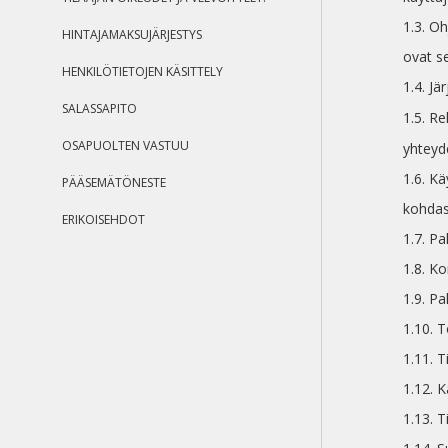
ERIKOISEHDOT
1.3. O
HINTAJAMAKSUJÄRJESTYS
ovat s
HENKILÖTIETOJEN KÄSITTELY
1.4. Jä
SALASSAPITO
1.5. Re
OSAPUOLTEN VASTUU
yhteyd
1.6. Kä
PÄÄSEMÄTÖNESTE
kohdas
ERIKOISEHDOT
1.7. Pa
1.8. Ko
1.9. P
1.10. 
1.11. T
1.12. K
1.13. 