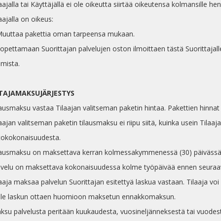
laajalla tai Käyttäjällä ei ole oikeutta siirtää oikeutensa kolmansille henk
laajalla on oikeus:
 Muuttaa pakettia oman tarpeensa mukaan.
 Lopettamaan Suorittajan palvelujen oston ilmoittaen tästä Suorittaj
amista.
NTAJAMAKSUJÄRJESTYS
lausmaksu vastaa Tilaajan valitseman paketin hintaa. Pakettien hinnat löy
laajan valitseman paketin tilausmaksu ei riipu siitä, kuinka usein Tilaa
tokokonaisuudesta.
ilausmaksu on maksettava kerran kolmessakymmenessä (30) päivässä
alvelu on maksettava kokonaisuudessa kolme työpäivää ennen seuraav
laaja maksaa palvelun Suorittajan esitettyä laskua vastaan. Tilaaja vo
alle laskun ottaen huomioon maksetun ennakkomaksun.
aksu palvelusta peritään kuukaudesta, vuosineljänneksestä tai vuod