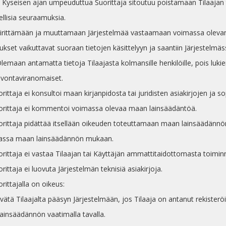
 Kyseisen ajan umpeuduttua Suorittaja sitoutuu poistamaan Tilaajan
ellisia seuraamuksia.
 Virittämään ja muuttamaan Järjestelmää vastaamaan voimassa olevan
kset vaikuttavat suoraan tietojen käsittelyyn ja saantiin Järjestelmäs
Olemaan antamatta tietoja Tilaajasta kolmansille henkilöille, pois luk
lvontaviranomaiset.
orittaja ei konsultoi maan kirjanpidosta tai juridisten asiakirjojen ja 
uorittaja ei kommentoi voimassa olevaa maan lainsäädäntöä.
uorittaja pidättää itsellään oikeuden toteuttamaan maan lainsäädänn
iidassa maan lainsäädännön mukaan.
uorittaja ei vastaa Tilaajan tai Käyttäjän ammattitaidottomasta toimin
orittaja ei luovuta Järjestelmän teknisiä asiakirjoja.
orittajalla on oikeus:
Evätä Tilaajalta pääsyn Järjestelmään, jos Tilaaja on antanut rekisterö
ainsäädännön vaatimalla tavalla.