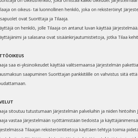
uorittaja on oikeushenkilö, joka omistaa kaikki oikeudet Järjestelmään
ilaaja on oikeus- tai luonnollinen henkilö, joka on rekisteröinyt Järjes
sapuolet ovat Suorittaja ja Tilaaja.
äyttäjä on henkilö, jolle Tilaaja on antanut luvan käyttää Järjestelmää
äyttäjänimi ja salasana ovat sisäänkirjautumistietoja, jotka Tilaa kehit
YTTÖOIKEUS
laaja saa ei-yksinoikeudet käyttää valitsemaansa Järjestelmän pakettia
lausmaksun saapuminen Suorittajan pankkitilille on vahvistus siitä ett
noudattamaan.
LVELUT
laaja sitoutuu tutustumaan Järjestelmän palveluihin ja niiden hintoihin Jär
ilaaja vastaa Järjestelmään syöttämistään tiedoista ja käyttäjänimens
rjestelmässä Tilaajan rekisteröintitietoja käyttäen tehtyjä toimia pidet