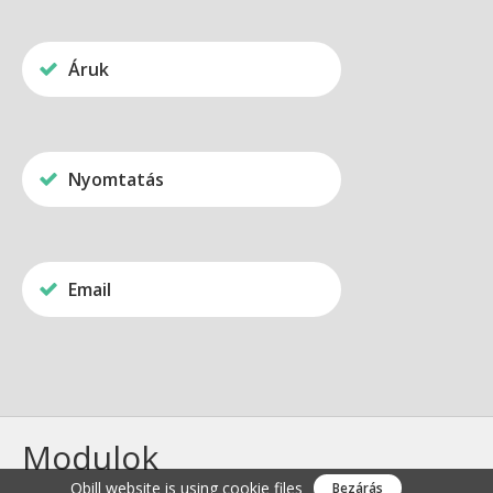
Áruk
Nyomtatás
Email
Modulok
Qbill website is using
cookie files
Bezárás