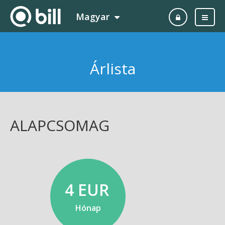
Magyar
Árlista
ALAPCSOMAG
4 EUR
Hónap