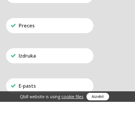
Preces
Izdruka
E-pasts
Qbill website is using
cookie files
Aizvērt
Moduļi