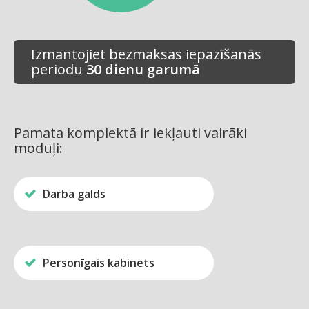
Izmantojiet bezmaksas iepazīšanās
periodu
30 dienu garumā
Pamata komplektā ir iekļauti vairāki
moduļi:
Darba galds
Personīgais kabinets