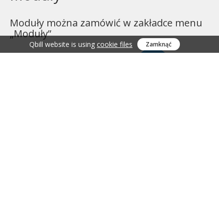
Moduły można zamówić w zakładce menu
„Moduły”
Qbill website is using
cookie files
Zamknąć
2 EUR
Miesiąc
Faktury dostawców
Zarejestrować się
WARUNKI
Privacy
Kontakt